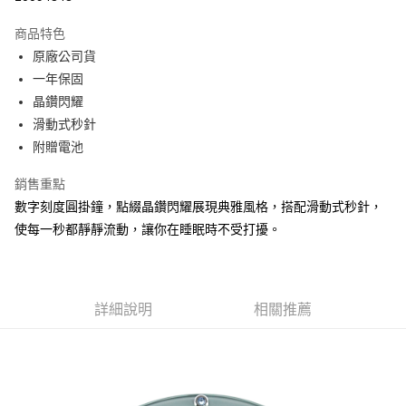
Apple Pay
商品特色
街口支付
原廠公司貨
一年保固
悠遊付
晶鑽閃耀
Google Pay
滑動式秒針
附贈電池
ATM付款
銷售重點
運送方式
數字刻度圓掛鐘，點綴晶鑽閃耀展現典雅風格，搭配滑動式秒針，
宅配
使每一秒都靜靜流動，讓你在睡眠時不受打擾。
每筆NT$80，滿NT$1,000(含以上)免運費
詳細說明
相關推薦