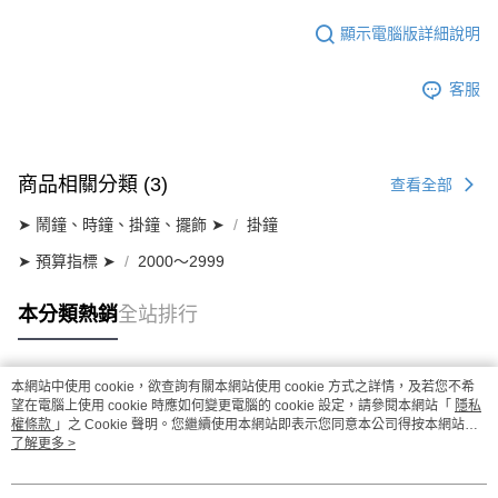
顯示電腦版詳細說明
客服
商品相關分類 (3)
查看全部
➤ 鬧鐘、時鐘、掛鐘、擺飾 ➤
掛鐘
➤ 預算指標 ➤
2000～2999
本分類熱銷
全站排行
本網站中使用 cookie，欲查詢有關本網站使用 cookie 方式之詳情，及若您不希
熱門標籤
望在電腦上使用 cookie 時應如何變更電腦的 cookie 設定，請參閱本網站「
隱私
權條款
」之 Cookie 聲明。您繼續使用本網站即表示您同意本公司得按本網站使
用條款之 Cookie 聲明使用 cookie。
了解更多 >