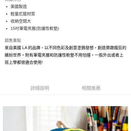
街口支付
美國製造
輕量尼龍材質
悠遊付
收納空間大
Google Pay
15吋筆電夾層(防護性軟墊)
ATM付款
銷售重點
來自美國 LA 的品牌，以不同色彩及創意塗鴉發想，創造樂趣瘋狂的
運送方式
繽紛世界。附有筆電夾層和防護性軟墊不用怕撞，一般外出或者上
宅配
班上學都很適合使用!
每筆NT$80，滿NT$1,000(含以上)免運費
詳細說明
相關推薦