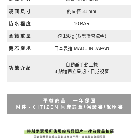
約直徑 31 mm
鏡 面 尺 寸
10 BAR
防 水 程 度
全 錶 重 量
約 158 g (裁剪後會減輕)
日本製造 MADE IN JAPAN
機 芯 產 地
自動兼手動上鍊
功 能 介 紹
3 點鐘獨立星期、日期視窗
平 輸 商 品 - 一 年 保 固
附 件 - C I T I Z E N 原 廠 錶 盒 / 保 證 書 / 說 明 書