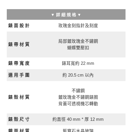
▼ 詳 細 規 格 ▼
玫瑰金刻指針及刻度
錶 面 設 計
局部鍍玫瑰金不鏽鋼
錶 帶 材 質
蝴蝶雙壓扣
錶耳寬約 22 mm
錶 帶 寬 度
約 20.5 cm 以內
適 用 手 圍
不鏽鋼
錶 殼 材 質
鍍玫瑰金不鏽鋼錶圈
背蓋可透視機芯轉動
約直徑 40 mm * 厚 12 mm
錶 殼 尺 寸
鏡 面 材 質
藍寶石水晶玻璃