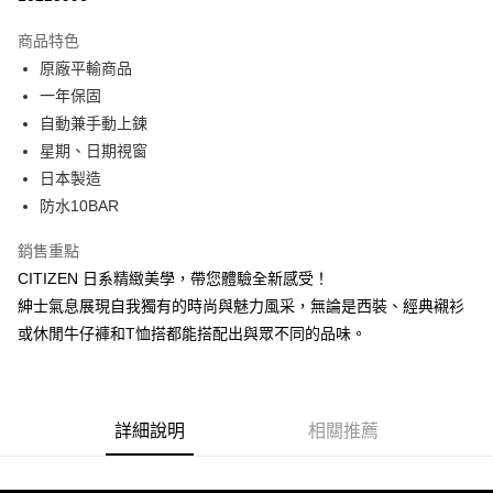
3 期 0 利率 每期
NT$3,383
21家銀行
商品特色
6 期 0 利率 每期
NT$1,691
21家銀行
合作金庫商業銀行
第一商業銀行
原廠平輸商品
華南商業銀行
彰化商業銀行
合作金庫商業銀行
第一商業銀行
超商取貨付款
一年保固
上海商業儲蓄銀行
台北富邦商業銀行
華南商業銀行
彰化商業銀行
國泰世華商業銀行
兆豐國際商業銀行
自動兼手動上鍊
LINE Pay
上海商業儲蓄銀行
台北富邦商業銀行
臺灣中小企業銀行
台中商業銀行
星期、日期視窗
國泰世華商業銀行
兆豐國際商業銀行
匯豐（台灣）商業銀行
華泰商業銀行
Apple Pay
臺灣中小企業銀行
台中商業銀行
日本製造
聯邦商業銀行
遠東國際商業銀行
匯豐（台灣）商業銀行
華泰商業銀行
防水10BAR
街口支付
元大商業銀行
永豐商業銀行
聯邦商業銀行
遠東國際商業銀行
玉山商業銀行
星展（台灣）商業銀行
元大商業銀行
永豐商業銀行
銷售重點
悠遊付
台新國際商業銀行
中國信託商業銀行
玉山商業銀行
星展（台灣）商業銀行
CITIZEN 日系精緻美學，帶您體驗全新感受！
台灣樂天信用卡公司
台新國際商業銀行
中國信託商業銀行
Google Pay
紳士氣息展現自我獨有的時尚與魅力風采，無論是西裝、經典襯衫
台灣樂天信用卡公司
或休閒牛仔褲和T恤搭都能搭配出與眾不同的品味。
ATM付款
運送方式
全家取貨付款
詳細說明
相關推薦
每筆NT$60，滿NT$1,000(含以上)免運費