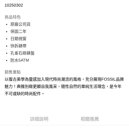
信用卡分期付款
10250302
3 期 0 利率 每期
NT$3,733
21家銀行
商品特色
6 期 0 利率 每期
NT$1,866
21家銀行
合作金庫商業銀行
第一商業銀行
原廠公司貨
華南商業銀行
彰化商業銀行
合作金庫商業銀行
第一商業銀行
超商取貨付款
保固二年
上海商業儲蓄銀行
台北富邦商業銀行
華南商業銀行
彰化商業銀行
國泰世華商業銀行
兆豐國際商業銀行
日期視窗
LINE Pay
上海商業儲蓄銀行
台北富邦商業銀行
臺灣中小企業銀行
台中商業銀行
快拆錶帶
國泰世華商業銀行
兆豐國際商業銀行
匯豐（台灣）商業銀行
華泰商業銀行
Apple Pay
臺灣中小企業銀行
台中商業銀行
孔雀石綠錶盤
聯邦商業銀行
遠東國際商業銀行
匯豐（台灣）商業銀行
華泰商業銀行
防水5ATM
街口支付
元大商業銀行
永豐商業銀行
聯邦商業銀行
遠東國際商業銀行
玉山商業銀行
星展（台灣）商業銀行
元大商業銀行
永豐商業銀行
銷售重點
悠遊付
台新國際商業銀行
中國信託商業銀行
玉山商業銀行
星展（台灣）商業銀行
以復古美學為靈感加入現代時尚潮流的風格，充分展現FOSSIL品牌
台灣樂天信用卡公司
台新國際商業銀行
中國信託商業銀行
Google Pay
魅力！典雅別緻更顯自我風采，隨性自然的單純生活理念，是今年
台灣樂天信用卡公司
不可或缺的時尚配件。
ATM付款
運送方式
全家取貨付款
詳細說明
相關推薦
每筆NT$60，滿NT$1,000(含以上)免運費