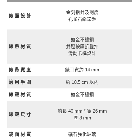
金刻指針及刻度
錶 面 設 計
孔雀石綠錶盤
鍍金不鏽鋼
錶 帶 材 質
雙邊按壓折疊扣
滑動卡榫設計
錶耳寬約 14 mm
錶 帶 寬 度
約 18.5 cm 以內
適 用 手 圍
錶 殼 材 質
鍍金不鏽鋼
約長 40 mm * 寬 26 mm
錶 殼 尺 寸
厚 8 mm
鏡 面 材 質
礦石強化玻璃