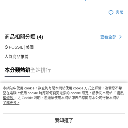
客服
商品相關分類 (4)
查看全部
⌚ FOSSIL│美國
人氣商品推薦
本分類熱銷
全站排行
本網站中使用 cookie，欲查詢有關本網站使用 cookie 方式之詳情，及若您不希
熱門標籤
望在電腦上使用 cookie 時應如何變更電腦的 cookie 設定，請參閱本網站「
隱私
權條款
」之 Cookie 聲明。您繼續使用本網站即表示您同意本公司得按本網站使
用條款之 Cookie 聲明使用 cookie。
了解更多 >
我知道了