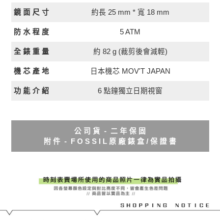
約長 25 mm * 寬 18 mm
鏡 面 尺 寸
5 ATM
防 水 程 度
全 錶 重 量
約 82 g (裁剪後會減輕)
日本機芯 MOV'T JAPAN
機 芯 產 地
功 能 介 紹
6 點鐘獨立日期視窗
公 司 貨 - 二 年 保 固
附 件 - F O S S I L 原 廠 錶 盒 / 保 證 書