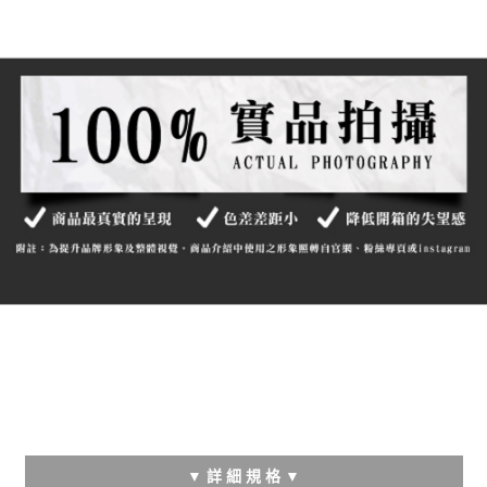
▼ 詳 細 規 格 ▼