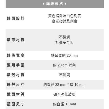
▼ 詳 細 規 格 ▼
雙色指針及白色刻度
錶 面 設 計
夜光指針及刻度
不鏽鋼
錶 帶 材 質
折疊安全扣
錶 帶 寬 度
錶耳寬約 20 mm
約 20 cm 以內
適 用 手 圍
錶 殼 材 質
不鏽鋼
約直徑 38 mm * 厚 10 mm
錶 殼 尺 寸
鏡 面 材 質
礦石強化玻璃
約直徑 31 mm
鏡 面 尺 寸