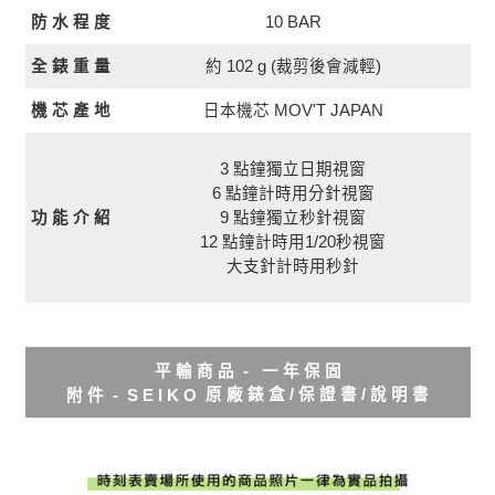
10 BAR
防 水 程 度
全 錶 重 量
約 102 g (裁剪後會減輕)
日本機芯 MOV'T JAPAN
機 芯 產 地
3 點鐘獨立日期視窗
6 點鐘計時用分針視窗
功 能 介 紹
9 點鐘獨立秒針視窗
12 點鐘計時用1/20秒視窗
大支針計時用秒針
平 輸 商 品 - 一 年 保 固
原 廠 錶 盒 / 保 證 書 / 說 明 書
附 件 - S E I K O