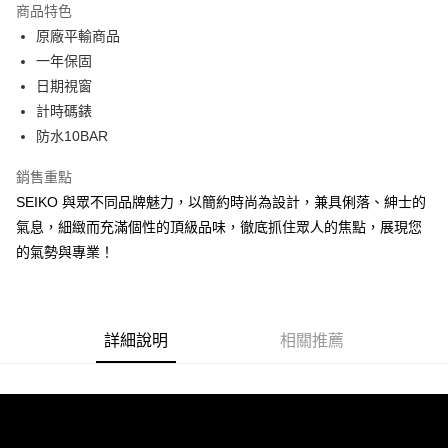
商品特色
6 期 0 利率 每期
NT$826
21家銀行
合作金庫商業銀行
第一商業銀行
原廠平輸商品
華南商業銀行
彰化商業銀行
合作金庫商業銀行
第一商業銀行
超商取貨付款
一年保固
上海商業儲蓄銀行
台北富邦商業銀行
華南商業銀行
彰化商業銀行
國泰世華商業銀行
兆豐國際商業銀行
日期視窗
LINE Pay
上海商業儲蓄銀行
台北富邦商業銀行
臺灣中小企業銀行
台中商業銀行
計時碼錶
國泰世華商業銀行
兆豐國際商業銀行
匯豐（台灣）商業銀行
華泰商業銀行
Apple Pay
臺灣中小企業銀行
台中商業銀行
防水10BAR
聯邦商業銀行
遠東國際商業銀行
匯豐（台灣）商業銀行
華泰商業銀行
街口支付
元大商業銀行
永豐商業銀行
銷售重點
聯邦商業銀行
遠東國際商業銀行
玉山商業銀行
星展（台灣）商業銀行
元大商業銀行
永豐商業銀行
SEIKO 與眾不同品牌魅力，以簡約時尚為設計，兼具俐落、紳士的
悠遊付
台新國際商業銀行
中國信託商業銀行
玉山商業銀行
星展（台灣）商業銀行
氣息，細緻而充滿個性的頂級品味，徹底抓住眾人的焦點，展現您
台灣樂天信用卡公司
台新國際商業銀行
中國信託商業銀行
Google Pay
的氣勢與專業！
台灣樂天信用卡公司
ATM付款
運送方式
詳細說明
相關推薦
全家取貨付款
每筆NT$60，滿NT$1,000(含以上)免運費
付款後全家取貨