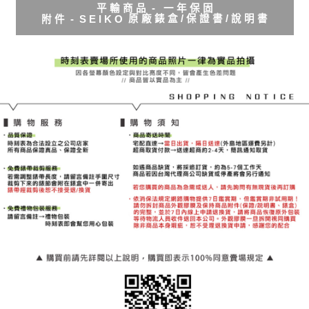
平 輸 商 品 - 一 年 保 固
原 廠 錶 盒 / 保 證 書 / 說 明 書
附 件 - S E I K O