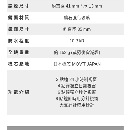
約直徑 41 mm * 厚 13 mm
錶 殼 尺 寸
鏡 面 材 質
礦石強化玻璃
約直徑 35 mm
鏡 面 尺 寸
10 BAR
防 水 程 度
全 錶 重 量
約 152 g (裁剪後會減輕)
日本機芯 MOV'T JAPAN
機 芯 產 地
3 點鐘 24 小時制視窗
4 點鐘獨立日期視窗
功 能 介 紹
6 點鐘獨立秒針視窗
9 點鐘計時用分針視窗
大支針計時用秒針