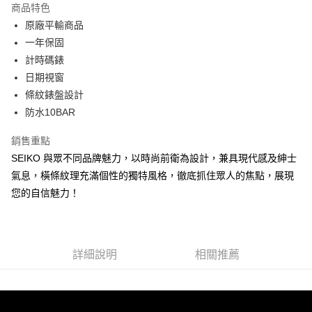
商品特色
6 期 0 利率 每期
NT$1,320
21家銀行
合作金庫商業銀行
第一商業銀行
原廠平輸商品
華南商業銀行
彰化商業銀行
合作金庫商業銀行
第一商業銀行
超商取貨付款
一年保固
上海商業儲蓄銀行
台北富邦商業銀行
華南商業銀行
彰化商業銀行
國泰世華商業銀行
兆豐國際商業銀行
計時碼錶
LINE Pay
上海商業儲蓄銀行
台北富邦商業銀行
臺灣中小企業銀行
台中商業銀行
日期視窗
國泰世華商業銀行
兆豐國際商業銀行
匯豐（台灣）商業銀行
華泰商業銀行
Apple Pay
臺灣中小企業銀行
台中商業銀行
條紋錶盤設計
聯邦商業銀行
遠東國際商業銀行
匯豐（台灣）商業銀行
華泰商業銀行
防水10BAR
街口支付
元大商業銀行
永豐商業銀行
聯邦商業銀行
遠東國際商業銀行
玉山商業銀行
星展（台灣）商業銀行
元大商業銀行
永豐商業銀行
銷售重點
悠遊付
台新國際商業銀行
中國信託商業銀行
玉山商業銀行
星展（台灣）商業銀行
SEIKO 與眾不同品牌魅力，以時尚前衛為設計，兼具現代感及紳士
台灣樂天信用卡公司
台新國際商業銀行
中國信託商業銀行
Google Pay
氣息，橫條紋理充滿個性的獨特風格，徹底抓住眾人的焦點，展現
台灣樂天信用卡公司
您的自信魅力！
ATM付款
運送方式
全家取貨付款
詳細說明
相關推薦
每筆NT$60，滿NT$1,000(含以上)免運費
付款後全家取貨