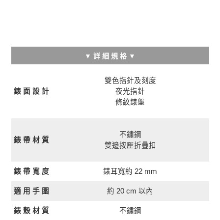
▼ 詳 細 規 格 ▼
雙色指針及刻度
錶 面 設 計
夜光指針
條紋錶盤
不鏽鋼
錶 帶 材 質
雙邊按壓折疊扣
錶耳寬約 22 mm
錶 帶 寬 度
約 20 cm 以內
適 用 手 圍
錶 殼 材 質
不鏽鋼