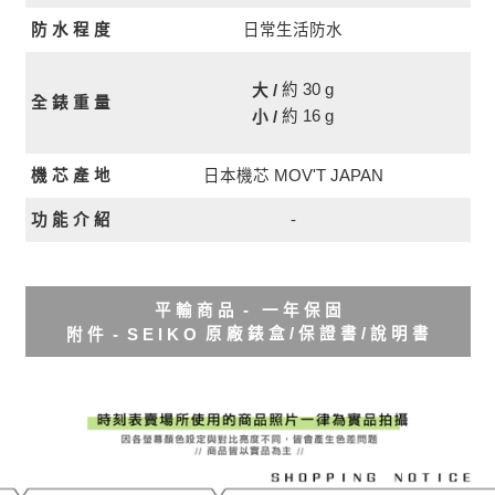
日常生活防水
防 水 程 度
約 30 g
大 /
全 錶 重 量
約 16 g
小 /
日本機芯 MOV'T JAPAN
機 芯 產 地
功 能 介 紹
-
平 輸 商 品 - 一 年 保 固
原 廠 錶 盒 / 保 證 書 / 說 明 書
附 件 - S E I K O