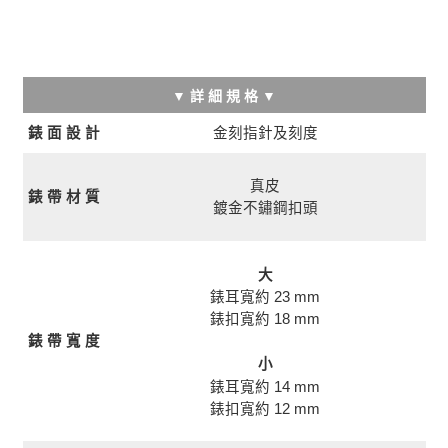
▼ 詳 細 規 格 ▼
金刻指針及刻度
錶 面 設 計
真皮
錶 帶 材 質
鍍金不鏽鋼扣頭
大
錶耳寬約 23 mm
錶扣寬約 18 mm
錶 帶 寬 度
小
錶耳寬約 14 mm
錶扣寬約 12 mm