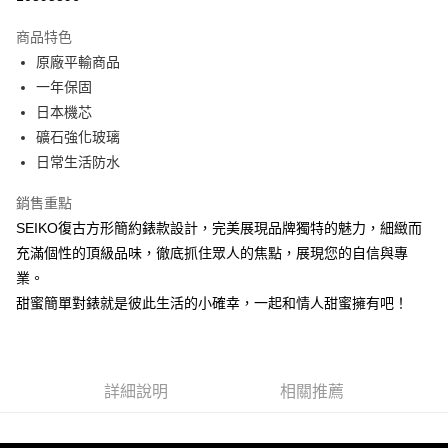
3 期 0 利率 每期
NT$5,066
21家銀行
商品特色
6 期 0 利率 每期
NT$2,533
21家銀行
合作金庫商業銀行
第一商業銀行
原廠平輸商品
華南商業銀行
彰化商業銀行
合作金庫商業銀行
第一商業銀行
超商取貨付款
一年保固
上海商業儲蓄銀行
台北富邦商業銀行
華南商業銀行
彰化商業銀行
國泰世華商業銀行
兆豐國際商業銀行
日本機芯
LINE Pay
上海商業儲蓄銀行
台北富邦商業銀行
臺灣中小企業銀行
台中商業銀行
礦石強化玻璃
國泰世華商業銀行
兆豐國際商業銀行
匯豐（台灣）商業銀行
華泰商業銀行
Apple Pay
臺灣中小企業銀行
台中商業銀行
日常生活防水
聯邦商業銀行
遠東國際商業銀行
匯豐（台灣）商業銀行
華泰商業銀行
街口支付
元大商業銀行
永豐商業銀行
銷售重點
聯邦商業銀行
遠東國際商業銀行
玉山商業銀行
星展（台灣）商業銀行
元大商業銀行
永豐商業銀行
SEIKO復古方形簡約錶款設計，完美展現品牌獨特的魅力，細緻而
悠遊付
台新國際商業銀行
中國信託商業銀行
玉山商業銀行
星展（台灣）商業銀行
充滿個性的頂級品味，徹底抓住眾人的焦點，展現您的自信與專
台灣樂天信用卡公司
台新國際商業銀行
中國信託商業銀行
Google Pay
業。
台灣樂天信用卡公司
甜蜜簡單對錶就是彼此生活的小確幸，一起和情人甜蜜擁有吧！
ATM付款
運送方式
全家取貨付款
詳細說明
相關推薦
每筆NT$60，滿NT$1,000(含以上)免運費