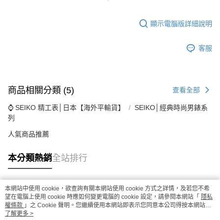
顯示電腦版詳細說明
客服
商品相關分類 (5)
查看全部
⌚ SEIKO 精工表│日本【海外平輸貨】
SEIKO│經典時尚男錶系
列
人氣商品推薦
本分類熱銷
全站排行
本網站中使用 cookie，欲查詢有關本網站使用 cookie 方式之詳情，及若您不希
熱門標籤
望在電腦上使用 cookie 時應如何變更電腦的 cookie 設定，請參閱本網站「
隱私
權條款
」之 Cookie 聲明。您繼續使用本網站即表示您同意本公司得按本網站使
用條款之 Cookie 聲明使用 cookie。
了解更多 >