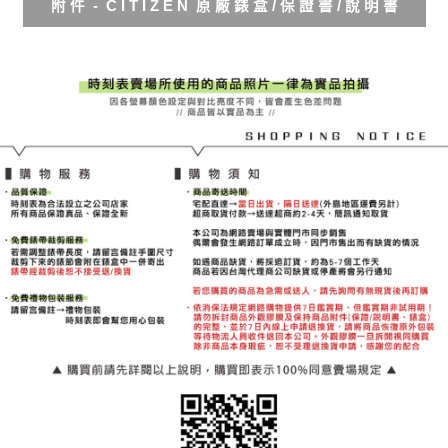
附 件 - C I T I Z E N 原 廠 錶 盒 / 保 證 書 / 說 明 書