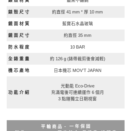
錶 殼 材 質
鍍黑不鏽鋼
約直徑 41 mm * 厚 10 mm
錶 殼 尺 寸
鏡 面 材 質
藍寶石水晶玻璃
約直徑 35 mm
鏡 面 尺 寸
10 BAR
防 水 程 度
全 錶 重 量
約 126 g (錶帶裁剪後會減輕)
日本機芯 MOV'T JAPAN
機 芯 產 地
光動能 Eco-Drive
功 能 介 紹
充滿電後可連續運作 6 個月
3 點鐘獨立日期視窗
- 一 年 保 固
平 輸 商 品