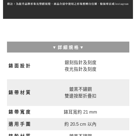
▼ 詳 細 規 格 ▼
銀刻指針及刻度
錶 面 設 計
夜光指針及刻度
鍍黑不鏽鋼
錶 帶 材 質
雙邊按壓折疊扣
錶耳寬約 21 mm
錶 帶 寬 度
約 20.5 cm 以內
適 用 手 圍