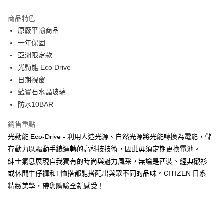
3 期 0 利率 每期
NT$3,453
21家銀行
商品特色
6 期 0 利率 每期
NT$1,726
21家銀行
合作金庫商業銀行
第一商業銀行
原廠平輸商品
華南商業銀行
彰化商業銀行
合作金庫商業銀行
第一商業銀行
超商取貨付款
一年保固
上海商業儲蓄銀行
台北富邦商業銀行
華南商業銀行
彰化商業銀行
國泰世華商業銀行
兆豐國際商業銀行
亞洲限定款
LINE Pay
上海商業儲蓄銀行
台北富邦商業銀行
臺灣中小企業銀行
台中商業銀行
光動能 Eco-Drive
國泰世華商業銀行
兆豐國際商業銀行
匯豐（台灣）商業銀行
華泰商業銀行
Apple Pay
臺灣中小企業銀行
台中商業銀行
日期視窗
聯邦商業銀行
遠東國際商業銀行
匯豐（台灣）商業銀行
華泰商業銀行
藍寶石水晶玻璃
街口支付
元大商業銀行
永豐商業銀行
聯邦商業銀行
遠東國際商業銀行
防水10BAR
玉山商業銀行
星展（台灣）商業銀行
元大商業銀行
永豐商業銀行
悠遊付
台新國際商業銀行
中國信託商業銀行
玉山商業銀行
星展（台灣）商業銀行
銷售重點
台灣樂天信用卡公司
台新國際商業銀行
中國信託商業銀行
Google Pay
光動能 Eco-Drive - 利用人造光源、自然光源將光能轉換為電能，儲
台灣樂天信用卡公司
存動力以驅動手錶運轉的高科技技術，因此毋須定期更換電池。
ATM付款
紳士氣息展現自我獨有的時尚與魅力風采，無論是西裝、經典襯衫
或休閒牛仔褲和T恤搭都能搭配出與眾不同的品味。CITIZEN 日系
運送方式
精緻美學，帶您體驗全新感受！
全家取貨付款
每筆NT$60，滿NT$1,000(含以上)免運費