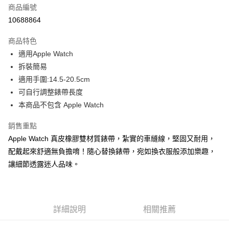
商品編號
超商取貨付款
10688864
LINE Pay
商品特色
Apple Pay
適用Apple Watch
拆裝簡易
街口支付
適用手圍:14.5-20.5cm
悠遊付
可自行調整錶帶長度
本商品不包含 Apple Watch
Google Pay
銷售重點
ATM付款
Apple Watch 真皮橡膠雙材質錶帶，紮實的車縫線，堅固又耐用，
配戴起來舒適無負擔唷！隨心替換錶帶，宛如換衣服般添加樂趣，
運送方式
讓細節透露迷人品味。
全家取貨付款
每筆NT$60，滿NT$1,000(含以上)免運費
付款後全家取貨
詳細說明
相關推薦
每筆NT$60，滿NT$1,000(含以上)免運費