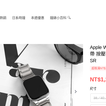
熱銷
日系時鐘
本週優惠
鐘錶小百科 🔍
Appl
帶 按壓
SR
超取滿NT$
NT$1,
尺寸
38／40