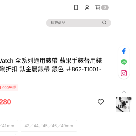
0
e Watch 全系列通用錶帶 蘋果手錶替用錶
彎折扣 鈦金屬錶帶 銀色 ＃862-TI001-
1,000免運
280
／41mm
42／44／45／46／49mm