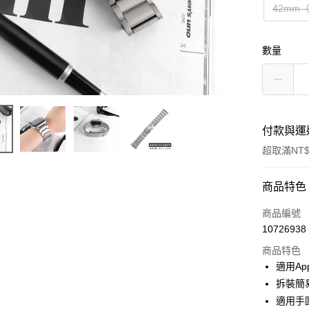
42mm（
數量
付款與運
超取滿NT$
付款方式
商品特色
信用卡一
商品編號
10726938
超商取貨
商品特色
LINE Pay
適用App
拆裝簡
Apple Pay
適用手圍