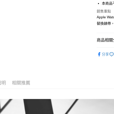
街口支付
本商品不包
悠遊付
銷售重點
Apple
Google Pa
替換錶帶
ATM付款
商品相關分
運送方式
➤ 換個『
分享
全家取貨
➤ 預算指標
每筆NT$6
➤ APPLE
付款後全
➤ 品牌替
每筆NT$6
說明
相關推薦
7-11取貨
每筆NT$6
付款後7-1
每筆NT$6