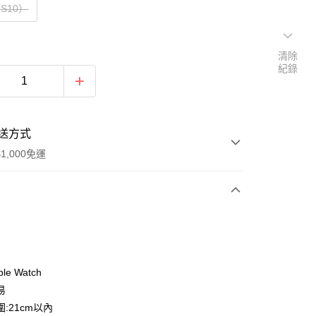
S10）
清除
紀錄
送方式
1,000免運
次付款
付款
le Watch
易
:21cm以內