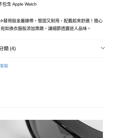
含 Apple Watch
 Watch替用鈦金屬錶帶，堅固又耐用，配戴起來舒適！隨心
y
，宛如換衣服般添加樂趣，讓細節透露迷人品味。
類 (4)
錶帶』造型更加分
☄ Apple Watch
客服
付款
 ➤
1000～1999
0，滿NT$1,000(含以上)免運費
 WATCH 相關配件 ➤
家取貨
用錶帶配件 ➤
Apple Watch
0，滿NT$1,000(含以上)免運費
付款
0，滿NT$1,000(含以上)免運費
1取貨
0，滿NT$1,000(含以上)免運費