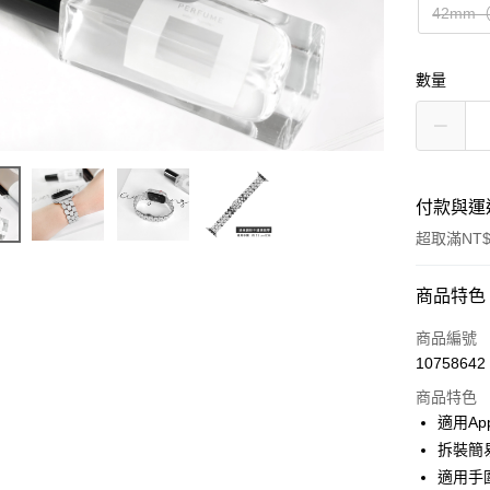
42mm（
數量
付款與運
超取滿NT$
付款方式
商品特色
信用卡一
商品編號
10758642
超商取貨
商品特色
LINE Pay
適用App
拆裝簡
Apple Pay
適用手圍