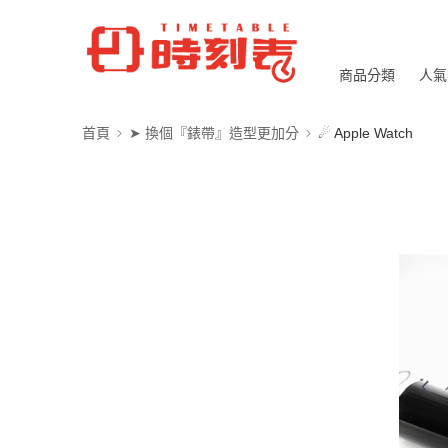
商品分類
人氣
首頁
➤ 換個『錶帶』造型更加分
☄ Apple Watch