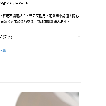
含 Apple Watch
 Watch替用不鏽鋼錶帶，堅固又耐用，配戴起來舒適！隨心
y
，宛如換衣服般添加樂趣，讓細節透露迷人品味。
類 (4)
錶帶』造型更加分
☄ Apple Watch
客服
付款
 ➤
1000～1999
0，滿NT$1,000(含以上)免運費
 WATCH 相關配件 ➤
家取貨
用錶帶配件 ➤
Apple Watch
0，滿NT$1,000(含以上)免運費
付款
0，滿NT$1,000(含以上)免運費
1取貨
0，滿NT$1,000(含以上)免運費