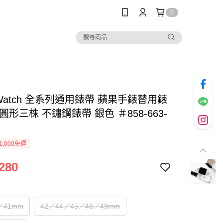
0
e Watch 全系列通用錶帶 蘋果手錶替用錶
圓形三株 不鏽鋼錶帶 銀色 ＃858-663-
1,000免運
280
／41mm
42／44／45／46／49mm