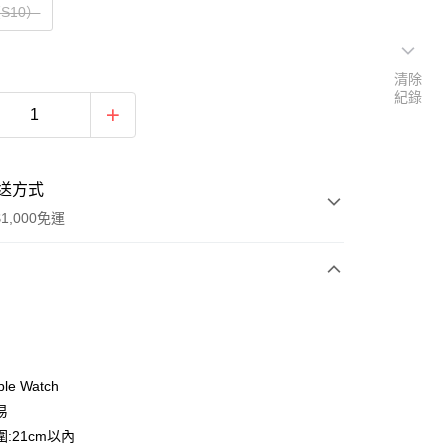
S10）
清除
紀錄
送方式
1,000免運
次付款
付款
le Watch
易
:21cm以內