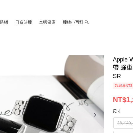
熱銷
日系時鐘
本週優惠
鐘錶小百科 🔍
Appl
帶 蜂巢
SR
超取滿NT$
NT$1,
尺寸
38／40