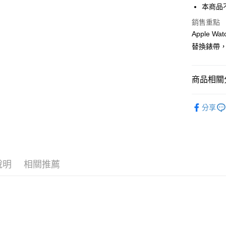
街口支付
本商品不包
悠遊付
銷售重點
Apple
Google Pa
替換錶帶
ATM付款
商品相關分
運送方式
➤ 換個『
分享
全家取貨
➤ 預算指標
每筆NT$6
➤ APPLE
付款後全
➤ 品牌替
每筆NT$6
說明
相關推薦
7-11取貨
每筆NT$6
付款後7-1
每筆NT$6