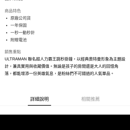
Apple Pay
商品特色
街口支付
原廠公司貨
一年保固
悠遊付
一秒一動秒針
Google Pay
附贈電池
ATM付款
銷售重點
ULTRAMAN 聯名超人力霸王跳秒掛鐘，以經典奧特曼形象為主題設
運送方式
計，兼具實用與收藏價值。無論是孩子的房間還是大人的回憶角
宅配
落，都能增添一份英雄氣息，是粉絲們不可錯過的人氣單品。
每筆NT$80，滿NT$1,000(含以上)免運費
詳細說明
相關推薦