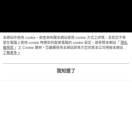
本網站中使用 cookie，欲查詢有關本網站使用 cookie 方式之詳情，及若您不希
望在電腦上使用 cookie 時應如何變更電腦的 cookie 設定，請參閱本網站「
隱私
權條款
」之 Cookie 聲明。您繼續使用本網站即表示您同意本公司得按本網站使
用條款之 Cookie 聲明使用 cookie。
了解更多 >
我知道了