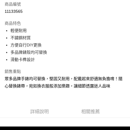
商品編號
超商取貨付款
11133565
LINE Pay
商品特色
Apple Pay
輕便耐用
不鏽鋼材質
街口支付
方便自行DIY更換
悠遊付
多品牌錶殼均可替換
滑動卡榫設計
Google Pay
銷售重點
ATM付款
眾多品牌手錶均可替換，堅固又耐用，配戴起來舒適無負擔唷！隨
心替換錶帶，宛如換衣服般添加樂趣，讓細節透露迷人品味
運送方式
全家取貨付款
每筆NT$60，滿NT$1,000(含以上)免運費
詳細說明
相關推薦
付款後全家取貨
每筆NT$60，滿NT$1,000(含以上)免運費