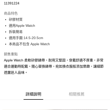
超商取貨付款
11391224
LINE Pay
商品特色
Apple Pay
矽膠材質
適用Apple Watch
街口支付
拆裝簡易
悠遊付
適用手圍:14.5-20.5cm
本商品不包含 Apple Watch
Google Pay
銷售重點
ATM付款
Apple Watch 柔軟矽膠錶帶，耐用又堅固，穿戴舒適不厚重，非常
適合運動時配戴。隨心替換錶帶，宛如換衣服般添加樂趣，讓細節
運送方式
透露迷人品味。
全家取貨付款
每筆NT$60，滿NT$1,000(含以上)免運費
付款後全家取貨
詳細說明
相關推薦
每筆NT$60，滿NT$1,000(含以上)免運費
7-11取貨付款