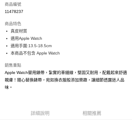
商品編號
超商取貨付款
11478237
LINE Pay
商品特色
Apple Pay
真皮材質
適用Apple Watch
街口支付
適用手圍:13.5-18.5cm
悠遊付
本商品不包含 Apple Watch
Google Pay
銷售重點
Apple Watch替用錶帶，紮實的車縫線，堅固又耐用，配戴起來舒適
ATM付款
親膚！隨心替換錶帶，宛如換衣服般添加樂趣，讓細節透露迷人品
味。
運送方式
全家取貨付款
每筆NT$60，滿NT$1,000(含以上)免運費
詳細說明
相關推薦
付款後全家取貨
每筆NT$60，滿NT$1,000(含以上)免運費