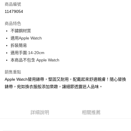
商品編號
超商取貨付款
11479054
LINE Pay
商品特色
Apple Pay
不鏽鋼材質
適用Apple Watch
街口支付
拆裝簡易
悠遊付
適用手圍:14-20cm
本商品不包含 Apple Watch
Google Pay
銷售重點
ATM付款
Apple Watch替用錶帶，堅固又耐用，配戴起來舒適親膚！隨心替換
錶帶，宛如換衣服般添加樂趣，讓細節透露迷人品味。
運送方式
全家取貨付款
每筆NT$60，滿NT$1,000(含以上)免運費
詳細說明
相關推薦
付款後全家取貨
每筆NT$60，滿NT$1,000(含以上)免運費