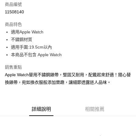
商品編號
超商取貨付款
11508140
LINE Pay
商品特色
Apple Pay
適用Apple Watch
不鏽鋼材質
街口支付
適用手圍:19.5cm以內
悠遊付
本商品不包含 Apple Watch
Google Pay
銷售重點
Apple Watch替用不鏽鋼錶帶，堅固又耐用，配戴起來舒適！隨心替
ATM付款
換錶帶，宛如換衣服般添加樂趣，讓細節透露迷人品味。
運送方式
全家取貨付款
每筆NT$60，滿NT$1,000(含以上)免運費
詳細說明
相關推薦
付款後全家取貨
每筆NT$60，滿NT$1,000(含以上)免運費