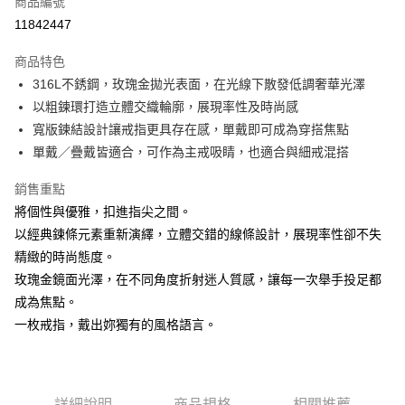
商品編號
信用卡分期付款
11842447
3 期 0 利率 每期
NT$687
21家銀行
商品特色
6 期 0 利率 每期
NT$343
21家銀行
合作金庫商業銀行
第一商業銀行
316L不銹鋼，玫瑰金拋光表面，在光線下散發低調奢華光澤
華南商業銀行
彰化商業銀行
合作金庫商業銀行
第一商業銀行
超商取貨付款
以粗鍊環打造立體交織輪廓，展現率性及時尚感
上海商業儲蓄銀行
台北富邦商業銀行
華南商業銀行
彰化商業銀行
國泰世華商業銀行
兆豐國際商業銀行
寬版鍊結設計讓戒指更具存在感，單戴即可成為穿搭焦點
LINE Pay
上海商業儲蓄銀行
台北富邦商業銀行
臺灣中小企業銀行
台中商業銀行
單戴／疊戴皆適合，可作為主戒吸睛，也適合與細戒混搭
國泰世華商業銀行
兆豐國際商業銀行
匯豐（台灣）商業銀行
華泰商業銀行
Apple Pay
臺灣中小企業銀行
台中商業銀行
聯邦商業銀行
遠東國際商業銀行
銷售重點
匯豐（台灣）商業銀行
華泰商業銀行
街口支付
元大商業銀行
永豐商業銀行
將個性與優雅，扣進指尖之間。
聯邦商業銀行
遠東國際商業銀行
玉山商業銀行
星展（台灣）商業銀行
元大商業銀行
永豐商業銀行
以經典鍊條元素重新演繹，立體交錯的線條設計，展現率性卻不失
悠遊付
台新國際商業銀行
中國信託商業銀行
玉山商業銀行
星展（台灣）商業銀行
精緻的時尚態度。
台灣樂天信用卡公司
台新國際商業銀行
中國信託商業銀行
Google Pay
玫瑰金鏡面光澤，在不同角度折射迷人質感，讓每一次舉手投足都
台灣樂天信用卡公司
成為焦點。
ATM付款
一枚戒指，戴出妳獨有的風格語言。
運送方式
全家取貨付款
每筆NT$60，滿NT$1,000(含以上)免運費
詳細說明
商品規格
相關推薦