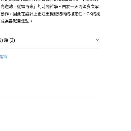
業銀行
星展（台灣）商業銀行
業銀行
永豐商業銀行
時光逆轉，從頭再來」的時間哲學。由於一天內須多次承
際商業銀行
中國信託商業銀行
業銀行
星展（台灣）商業銀行
回動作，因此在設計上更注重機械結構的穩定性。CK的獨
天信用卡公司
際商業銀行
中國信託商業銀行
y
您成為最矚目焦點。
天信用卡公司
類 (2)
Klein│瑞士
客服
付款
 ➤
10000～14999
0，滿NT$1,000(含以上)免運費
家取貨
0，滿NT$1,000(含以上)免運費
付款
0，滿NT$1,000(含以上)免運費
1取貨
0，滿NT$1,000(含以上)免運費