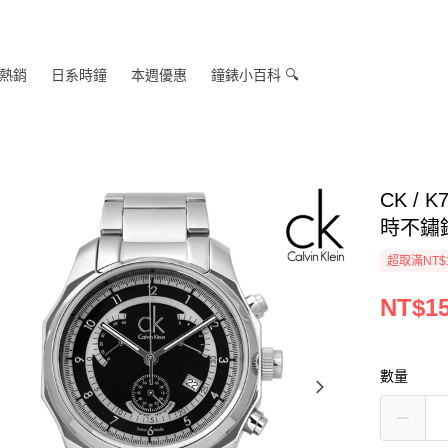
熱銷
日系時鐘
本週優惠
鐘錶小百科 🔍
CK /
時不鏽鋼
超取滿NT$
NT$15
數量