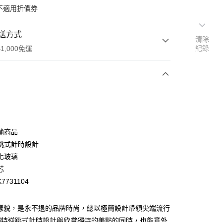
不適用折價券
送方式
清除
紀錄
1,000免運
次付款
期付款
0 利率 每期
NT$5,233
21家銀行
輸商品
0 利率 每期
NT$2,616
21家銀行
庫商業銀行
第一商業銀行
跳式計時設計
業銀行
彰化商業銀行
化玻璃
庫商業銀行
第一商業銀行
付款
業儲蓄銀行
台北富邦商業銀行
業銀行
彰化商業銀行
芯
華商業銀行
兆豐國際商業銀行
業儲蓄銀行
台北富邦商業銀行
7731104
小企業銀行
台中商業銀行
華商業銀行
兆豐國際商業銀行
台灣）商業銀行
華泰商業銀行
小企業銀行
台中商業銀行
業銀行
遠東國際商業銀行
力樣貌，是永不退的品牌時尚，總以極簡設計帶領尖端流行
台灣）商業銀行
華泰商業銀行
業銀行
永豐商業銀行
業銀行
遠東國際商業銀行
獨特逆跳式計時設計與欣賞獨特的美點的同時，也能意外