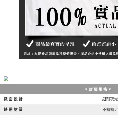
▼ 詳 細 規 格 ▼
銀刻夜光
錶 面 設 計
錶 帶 材 質
不鏽鋼 