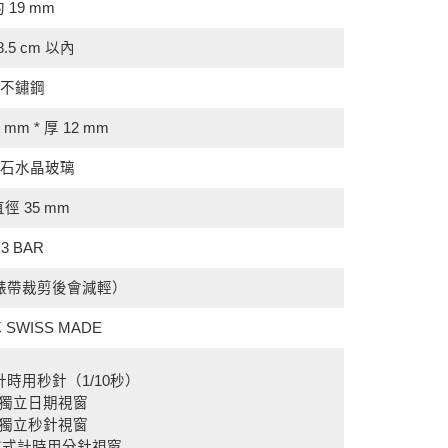
 19 mm
8.5 cm 以內
不鏽鋼
mm * 厚 12 mm
石水晶玻璃
徑 35 mm
3 BAR
g（錶帶裁剪後會減輕）
SWISS MADE
計時用秒針（1/10秒）
鐘獨立日期視窗
鐘獨立秒針視窗
逆跳式計時用分針視窗