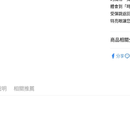
玉山商
元大商
悠遊付
體會到「
台新國
玉山商
受彈跳返
台灣樂
台新國
Google Pa
特亮眼讓
台灣樂
ATM付款
商品相關分
運送方式
⌚ Calvin 
分享
全家取貨
➤ 預算指標
每筆NT$6
付款後全
每筆NT$6
說明
相關推薦
7-11取貨
每筆NT$6
付款後7-1
每筆NT$6