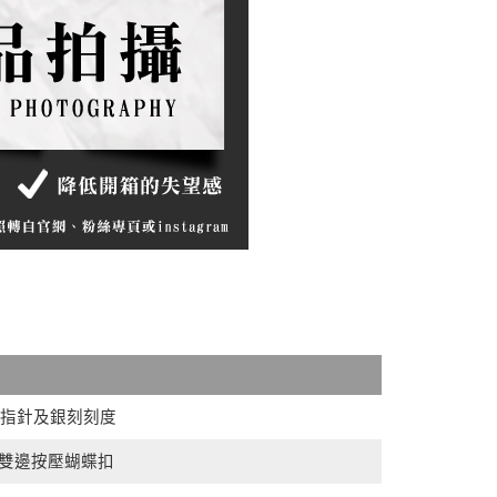
.
指針及銀刻刻度
/ 雙邊按壓蝴蝶扣