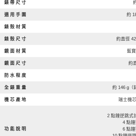
約
錶 帶 尺 寸
約 1
適 用 手 圍
錶 殼 材 質
約直徑 42 
錶 殼 尺 寸
鏡 面 材 質
藍寶
約直
鏡 面 尺 寸
防 水 程 度
全 錶 重 量
約 146 
瑞士機芯 
機 芯 產 地
2 點鐘逆跳式
4 點
功 能 說 明
6 點
10 點鐘