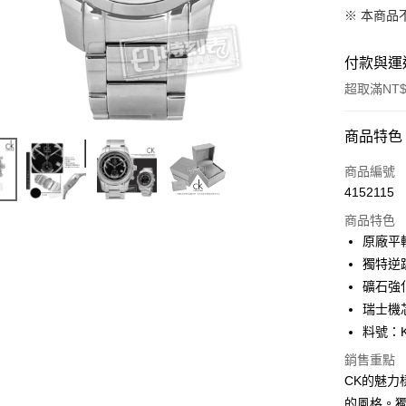
※ 本商品
付款與運
超取滿NT$
付款方式
商品特色
信用卡一
商品編號
4152115
信用卡分
商品特色
3 期 
原廠平
6 期 
合作金
獨特逆
華南商
礦石強
合作金
超商取貨
上海商
華南商
瑞士機
國泰世
LINE Pay
上海商
料號：K
臺灣中
國泰世
匯豐（
Apple Pay
銷售重點
臺灣中
聯邦商
CK的魅
匯豐（
街口支付
元大商
聯邦商
的風格。