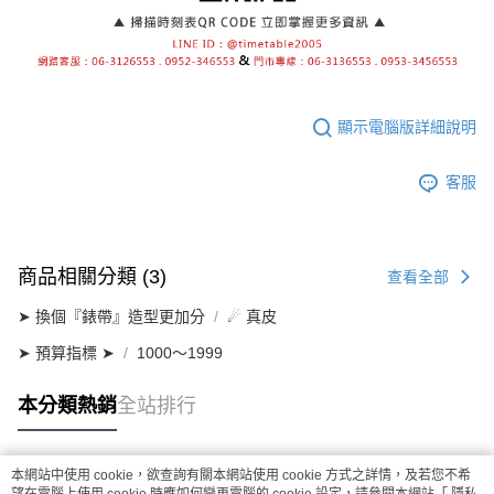
顯示電腦版詳細說明
客服
商品相關分類 (3)
查看全部
➤ 換個『錶帶』造型更加分
☄ 真皮
➤ 預算指標 ➤
1000～1999
本分類熱銷
全站排行
本網站中使用 cookie，欲查詢有關本網站使用 cookie 方式之詳情，及若您不希
熱門標籤