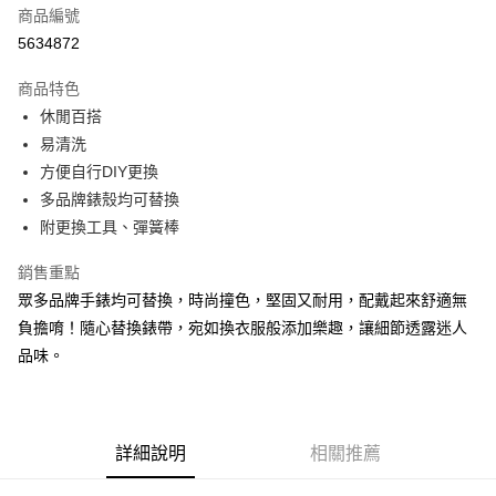
商品編號
超商取貨付款
5634872
LINE Pay
商品特色
Apple Pay
休閒百搭
易清洗
街口支付
方便自行DIY更換
悠遊付
多品牌錶殼均可替換
附更換工具、彈簧棒
Google Pay
銷售重點
ATM付款
眾多品牌手錶均可替換，時尚撞色，堅固又耐用，配戴起來舒適無
負擔唷！隨心替換錶帶，宛如換衣服般添加樂趣，讓細節透露迷人
運送方式
品味。
全家取貨付款
每筆NT$60，滿NT$1,000(含以上)免運費
付款後全家取貨
詳細說明
相關推薦
每筆NT$60，滿NT$1,000(含以上)免運費