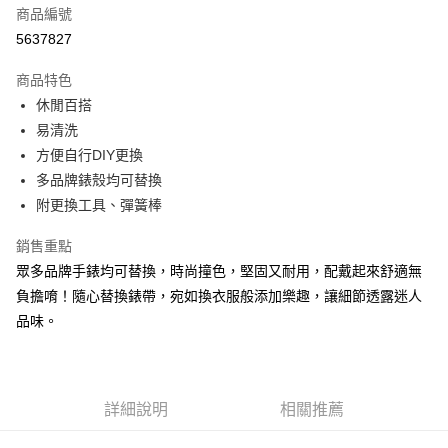
商品編號
超商取貨付款
5637827
LINE Pay
商品特色
Apple Pay
休閒百搭
易清洗
街口支付
方便自行DIY更換
悠遊付
多品牌錶殼均可替換
附更換工具、彈簧棒
Google Pay
銷售重點
ATM付款
眾多品牌手錶均可替換，時尚撞色，堅固又耐用，配戴起來舒適無
負擔唷！隨心替換錶帶，宛如換衣服般添加樂趣，讓細節透露迷人
運送方式
品味。
全家取貨付款
每筆NT$60，滿NT$1,000(含以上)免運費
付款後全家取貨
詳細說明
相關推薦
每筆NT$60，滿NT$1,000(含以上)免運費