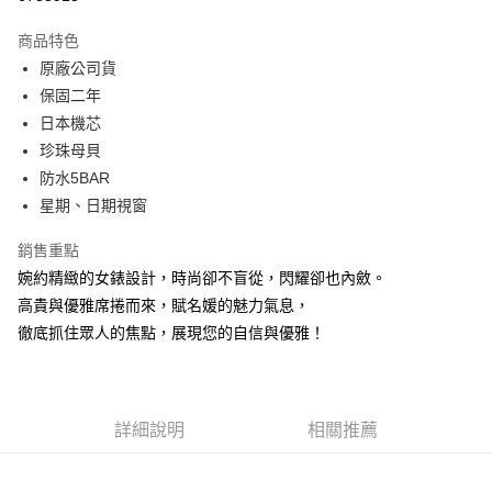
3 期 0 利率 每期
NT$3,116
21家銀行
商品特色
6 期 0 利率 每期
NT$1,558
21家銀行
合作金庫商業銀行
第一商業銀行
原廠公司貨
華南商業銀行
彰化商業銀行
合作金庫商業銀行
第一商業銀行
超商取貨付款
保固二年
上海商業儲蓄銀行
台北富邦商業銀行
華南商業銀行
彰化商業銀行
國泰世華商業銀行
兆豐國際商業銀行
日本機芯
LINE Pay
上海商業儲蓄銀行
台北富邦商業銀行
臺灣中小企業銀行
台中商業銀行
珍珠母貝
國泰世華商業銀行
兆豐國際商業銀行
匯豐（台灣）商業銀行
華泰商業銀行
Apple Pay
臺灣中小企業銀行
台中商業銀行
防水5BAR
聯邦商業銀行
遠東國際商業銀行
匯豐（台灣）商業銀行
華泰商業銀行
星期、日期視窗
街口支付
元大商業銀行
永豐商業銀行
聯邦商業銀行
遠東國際商業銀行
玉山商業銀行
星展（台灣）商業銀行
元大商業銀行
永豐商業銀行
銷售重點
悠遊付
台新國際商業銀行
中國信託商業銀行
玉山商業銀行
星展（台灣）商業銀行
婉約精緻的女錶設計，時尚卻不盲從，閃耀卻也內斂。
台灣樂天信用卡公司
台新國際商業銀行
中國信託商業銀行
Google Pay
高貴與優雅席捲而來，賦名媛的魅力氣息，
台灣樂天信用卡公司
徹底抓住眾人的焦點，展現您的自信與優雅！
ATM付款
運送方式
全家取貨付款
詳細說明
相關推薦
每筆NT$60，滿NT$1,000(含以上)免運費