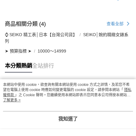
商品相關分類 (4)
查看全部
⌚ SEIKO 精工表│日本【台灣公司貨】
SEIKO│婉約精緻女錶系
列
➤ 預算指標 ➤
10000～14999
本分類熱銷
全站排行
本網站中使用 cookie，欲查詢有關本網站使用 cookie 方式之詳情，及若您不希
熱門標籤
望在電腦上使用 cookie 時應如何變更電腦的 cookie 設定，請參閱本網站「
隱私
權條款
」之 Cookie 聲明。您繼續使用本網站即表示您同意本公司得按本網站使
用條款之 Cookie 聲明使用 cookie。
了解更多 >
我知道了