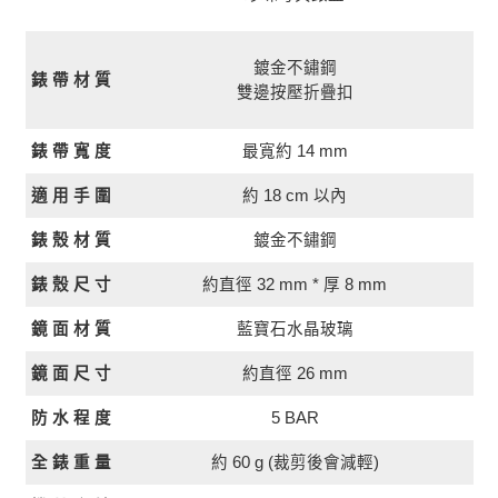
鍍金不鏽鋼
錶 帶 材 質
雙邊按壓折疊扣
最寬約 14 mm
錶 帶 寬 度
約 18 cm 以內
適 用 手 圍
錶 殼 材 質
鍍金不鏽鋼
約直徑 32 mm * 厚 8 mm
錶 殼 尺 寸
鏡 面 材 質
藍寶石水晶玻璃
約直徑 26 mm
鏡 面 尺 寸
5 BAR
防 水 程 度
全 錶 重 量
約 60 g (裁剪後會減輕)