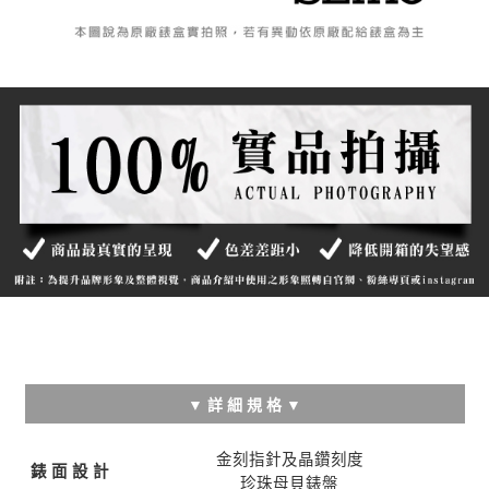
▼ 詳 細 規 格 ▼
金刻指針及晶鑽刻度
錶 面 設 計
珍珠母貝錶盤