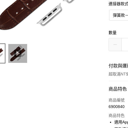
連接器款
彈簧款－
數量
付款與運
超取滿NT$
付款方式
商品特色
信用卡一
商品編號
6900840
超商取貨
商品特色
LINE Pay
適用App