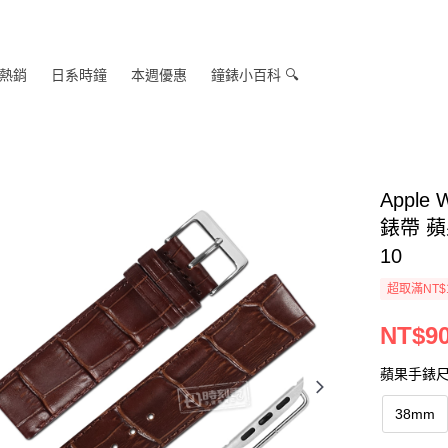
熱銷
日系時鐘
本週優惠
鐘錶小百科 🔍
Apple
錶帶 蘋
10
超取滿NT$
NT$9
蘋果手錶
38mm