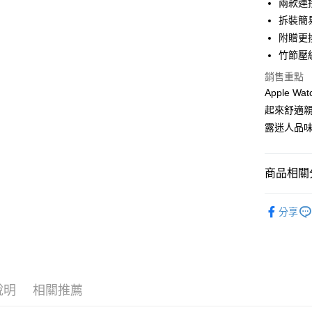
兩款連
Apple Pay
拆裝簡
街口支付
附贈更
竹節壓
悠遊付
銷售重點
Google Pa
Apple
ATM付款
起來舒適
露迷人品
運送方式
商品相關分
全家取貨
每筆NT$6
➤ 換個『
分享
➤ 預算指標
付款後全
每筆NT$6
➤ APPLE
➤ 品牌替
7-11取貨
說明
相關推薦
每筆NT$6