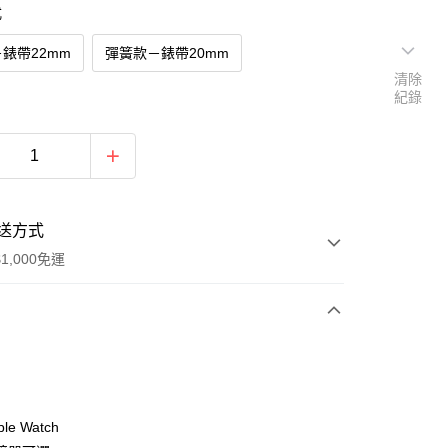
式
錶帶22mm
彈簧款－錶帶20mm
清除
紀錄
送方式
1,000免運
次付款
付款
le Watch