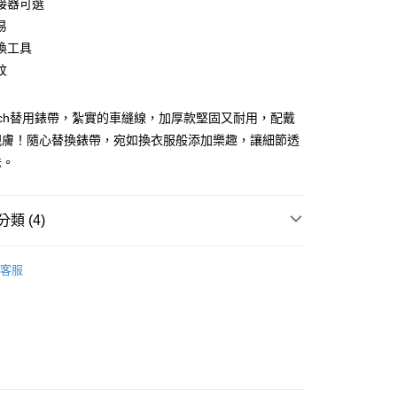
接器可選
易
換工具
紋
y
 Watch替用錶帶，紮實的車縫線，加厚款堅固又耐用，配戴
親膚！隨心替換錶帶，宛如換衣服般添加樂趣，讓細節透
味。
類 (4)
付款
0，滿NT$1,000(含以上)免運費
錶帶』造型更加分
☄ Apple Watch
客服
 ➤
999↘
家取貨
0，滿NT$1,000(含以上)免運費
 WATCH 相關配件 ➤
用錶帶配件 ➤
Apple Watch
付款
0，滿NT$1,000(含以上)免運費