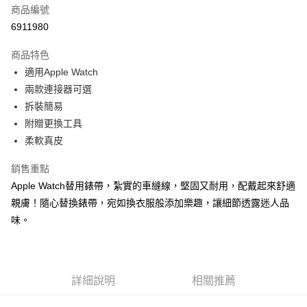
商品編號
超商取貨付款
6911980
LINE Pay
商品特色
Apple Pay
適用Apple Watch
兩款連接器可選
街口支付
拆裝簡易
悠遊付
附贈更換工具
柔軟真皮
Google Pay
銷售重點
ATM付款
Apple Watch替用錶帶，紮實的車縫線，堅固又耐用，配戴起來舒適
親膚！隨心替換錶帶，宛如換衣服般添加樂趣，讓細節透露迷人品
運送方式
味。
全家取貨付款
每筆NT$60，滿NT$1,000(含以上)免運費
付款後全家取貨
詳細說明
相關推薦
每筆NT$60，滿NT$1,000(含以上)免運費