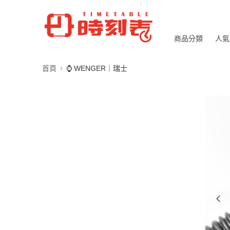
商品分類
人氣
首頁
⌚ WENGER｜瑞士