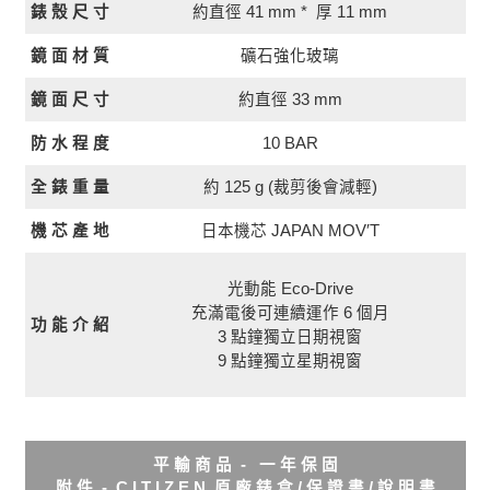
約直徑 41 mm * 厚 11 mm
錶 殼 尺 寸
鏡 面 材 質
礦石強化玻璃
約直徑 33 mm
鏡 面 尺 寸
10 BAR
防 水 程 度
全 錶 重 量
約 125 g (裁剪後會減輕)
日本機芯 JAPAN MOV′T
機 芯 產 地
光動能 Eco-Drive
充滿電後可連續運作 6 個月
功 能 介 紹
3 點鐘獨立日期視窗
9 點鐘獨立星期視窗
平 輸 商 品 - 一 年 保 固
說 明 書
附 件 - C I T I Z E N 原 廠 錶 盒 / 保 證 書 /