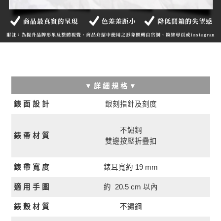
▼ 詳 細 規 格 ▼
銀刻指針及刻度
錶 面 設 計
不鏽鋼
錶 帶 材 質
雙邊按壓折疊扣
錶耳寬約 19 mm
錶 帶 寬 度
約 20.5 cm 以內
適 用 手 圍
錶 殼 材 質
不鏽鋼