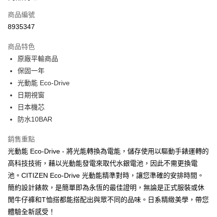
6 期 0 利率 每期
NT$1,493
21家銀行
合作金庫商業銀行
第一商業銀行
商品編號
華南商業銀行
彰化商業銀行
合作金庫商業銀行
第一商業銀行
8935347
超商取貨付款
上海商業儲蓄銀行
台北富邦商業銀行
華南商業銀行
彰化商業銀行
國泰世華商業銀行
兆豐國際商業銀行
LINE Pay
上海商業儲蓄銀行
台北富邦商業銀行
商品特色
臺灣中小企業銀行
台中商業銀行
國泰世華商業銀行
兆豐國際商業銀行
原廠平輸商品
匯豐（台灣）商業銀行
華泰商業銀行
Apple Pay
臺灣中小企業銀行
台中商業銀行
保固一年
聯邦商業銀行
遠東國際商業銀行
匯豐（台灣）商業銀行
華泰商業銀行
街口支付
元大商業銀行
永豐商業銀行
光動能 Eco-Drive
聯邦商業銀行
遠東國際商業銀行
玉山商業銀行
星展（台灣）商業銀行
日期視窗
元大商業銀行
永豐商業銀行
悠遊付
台新國際商業銀行
中國信託商業銀行
玉山商業銀行
星展（台灣）商業銀行
日本機芯
台灣樂天信用卡公司
台新國際商業銀行
中國信託商業銀行
Google Pay
防水10BAR
台灣樂天信用卡公司
ATM付款
銷售重點
光動能 Eco-Drive - 將光能轉換為電能，儲存使用以驅動手錶運轉的
運送方式
高科技技術，藉以光動能發電來取代水銀電池，因此不需更換電
全家取貨付款
池。CITIZEN Eco-Drive 光動能精準對時，讓您準確的安排時間。
每筆NT$60，滿NT$1,000(含以上)免運費
簡約設計錶款，是簡單即為永恆的最佳證明，無論是正式服裝或休
閒牛仔褲和T恤搭都能搭配出與眾不同的品味。日系精緻美學，帶您
付款後全家取貨
體驗全新感受！