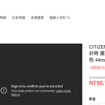
熱銷
日系時鐘
本週優惠
鐘錶小百科 🔍
CITIZ
計時 運
色 44
超取滿NT$
NT$13,90
NT$9,
數量