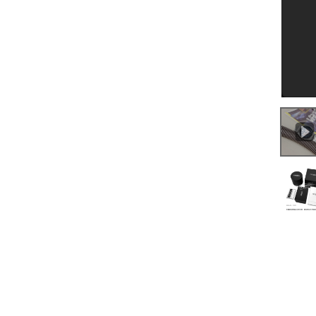
0:00
/
0:37