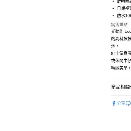
計時碼
街口支付
元大商
聯邦商
日期視
玉山商
元大商
悠遊付
台新國
防水10
玉山商
台灣樂
台新國
Google Pa
銷售重點
台灣樂
光動能 Ec
ATM付款
的高科技
池。
紳士氣息
運送方式
或休閒牛仔
全家取貨
精緻美學
每筆NT$6
付款後全
商品相關分
每筆NT$6
⌚ CITIZ
7-11取貨
分享
人氣商品
每筆NT$6
➤ 預算指標
付款後7-1
🏆 上山下
每筆NT$6