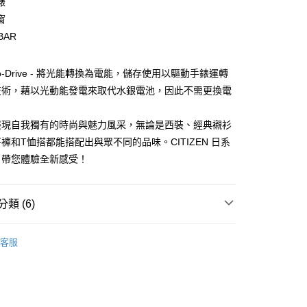
錶
業銀行
永豐商業銀行
業銀行
遠東國際商業銀行
窗
業銀行
星展（台灣）商業銀行
業銀行
永豐商業銀行
際商業銀行
中國信託商業銀行
BAR
業銀行
星展（台灣）商業銀行
天信用卡公司
際商業銀行
中國信託商業銀行
y
天信用卡公司
o-Drive - 將光能轉換為電能，儲存使用以驅動手錶運轉
技術，藉以光動能發電來取代水銀電池，因此不需更換電
展現自我獨有的時尚與魅力風采，無論是西裝、經典襯衫
褲和T恤搭都能搭配出與眾不同的品味。CITIZEN 日系
付款
，帶您體驗全新感受！
0，滿NT$1,000(含以上)免運費
家取貨
類 (6)
0，滿NT$1,000(含以上)免運費
EN 星辰表│日本
CITIZEN│光動能
付款
客服
推薦
0，滿NT$1,000(含以上)免運費
 ➤
8000～9999
1取貨
海都不怕 👉
防水100米
0，滿NT$1,000(含以上)免運費