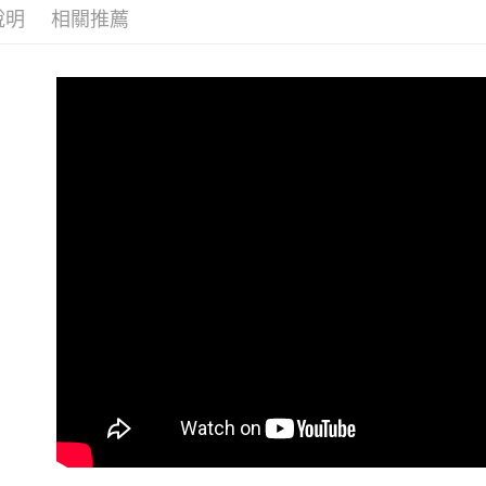
說明
相關推薦
🏆 就是懶
宅配
🎁 送好
每筆NT$8