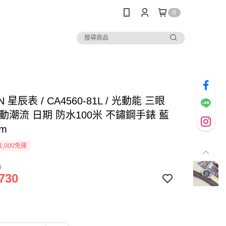
0
EN 星辰表 / CA4560-81L / 光動能 三眼
動潮流 日期 防水100米 不鏽鋼手錶 藍
mm
1,000免運
0
730