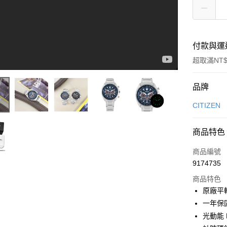
付款與運
超取滿NT$
付款方式
品牌
信用卡一
CITIZEN
信用卡分
商品特色
CITIZEN｜光動能 三眼計時 運動潮流 日期 防水100米 不鏽鋼手錶 #CA4560-81E #CA4560-81L
3 期 
商品編號
6 期 
合作金
9174735
華南商
合作金
超商取貨
上海商
商品特色
華南商
國泰世
原廠平
LINE Pay
上海商
臺灣中
一年保
國泰世
匯豐（
Apple Pay
臺灣中
光動能 E
聯邦商
匯豐（