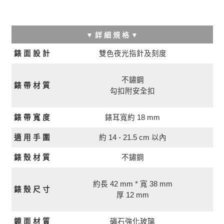
▼ 詳 細 規 格 ▼
雙色夜光指針及刻度
錶 面 設 計
不鏽鋼
錶 帶 材 質
勾扣附安全扣
錶 帶 寬 度
錶耳寬約 18 mm
約 14 - 21.5 cm 以內
適 用 手 圍
錶 殼 材 質
不鏽鋼
約長 42 mm * 寬 38 mm
錶 殼 尺 寸
厚 12 mm
鏡 面 材 質
礦石強化玻璃