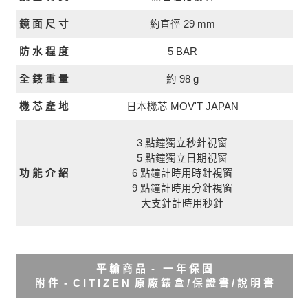
約直徑 29 mm
鏡 面 尺 寸
5 BAR
防 水 程 度
全 錶 重 量
約 98 g
日本機芯 MOV'T JAPAN
機 芯 產 地
3 點鐘獨立秒針視窗
5 點鐘獨立日期視窗
功 能 介 紹
6 點鐘計時用時針視窗
9 點鐘計時用分針視窗
大支針計時用秒針
平 輸 商 品 - 一 年 保 固
附 件 - C I T I Z E N 原 廠 錶 盒 / 保 證 書 / 說 明 書