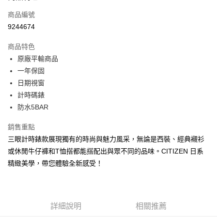
6 期 0 利率 每期
NT$1,271
21家銀行
合作金庫商業銀行
第一商業銀行
商品編號
華南商業銀行
彰化商業銀行
合作金庫商業銀行
第一商業銀行
9244674
超商取貨付款
上海商業儲蓄銀行
台北富邦商業銀行
華南商業銀行
彰化商業銀行
國泰世華商業銀行
兆豐國際商業銀行
LINE Pay
上海商業儲蓄銀行
台北富邦商業銀行
商品特色
臺灣中小企業銀行
台中商業銀行
國泰世華商業銀行
兆豐國際商業銀行
原廠平輸商品
匯豐（台灣）商業銀行
華泰商業銀行
Apple Pay
臺灣中小企業銀行
台中商業銀行
一年保固
聯邦商業銀行
遠東國際商業銀行
匯豐（台灣）商業銀行
華泰商業銀行
街口支付
元大商業銀行
永豐商業銀行
日期視窗
聯邦商業銀行
遠東國際商業銀行
玉山商業銀行
星展（台灣）商業銀行
計時碼錶
元大商業銀行
永豐商業銀行
悠遊付
台新國際商業銀行
中國信託商業銀行
玉山商業銀行
星展（台灣）商業銀行
防水5BAR
台灣樂天信用卡公司
台新國際商業銀行
中國信託商業銀行
Google Pay
台灣樂天信用卡公司
銷售重點
ATM付款
三眼計時錶款展現獨有的時尚與魅力風采，無論是西裝、經典襯衫
或休閒牛仔褲和T恤搭都能搭配出與眾不同的品味。CITIZEN 日系
運送方式
精緻美學，帶您體驗全新感受！
全家取貨付款
每筆NT$60，滿NT$1,000(含以上)免運費
付款後全家取貨
詳細說明
相關推薦