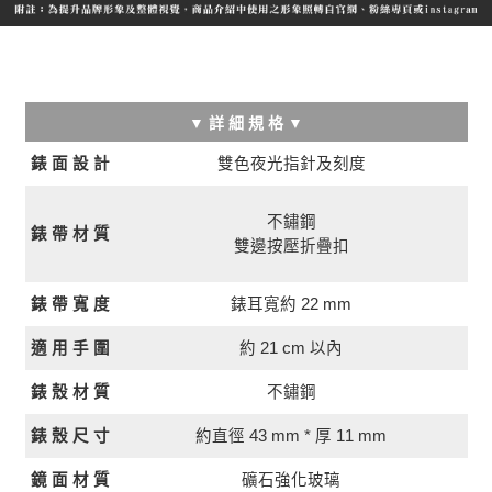
▼ 詳 細 規 格 ▼
雙色夜光指針及刻度
錶 面 設 計
不鏽鋼
錶 帶 材 質
雙邊按壓折疊扣
錶 帶 寬 度
錶耳寬約 22 mm
約 21 cm 以內
適 用 手 圍
錶 殼 材 質
不鏽鋼
約直徑 43 mm * 厚 11 mm
錶 殼 尺 寸
鏡 面 材 質
礦石強化玻璃