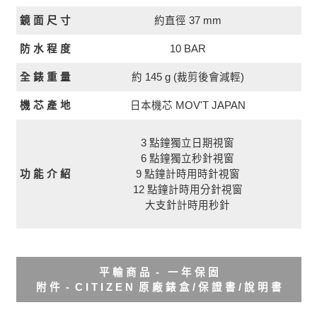
約直徑 37 mm
鏡 面 尺 寸
10 BAR
防 水 程 度
全 錶 重 量
約 145 g (裁剪後會減輕)
日本機芯 MOV'T JAPAN
機 芯 產 地
3 點鐘獨立日期視窗
6 點鐘獨立秒針視窗
功 能 介 紹
9 點鐘計時用時針視窗
12 點鐘計時用分針視窗
大支針計時用秒針
平 輸 商 品 - 一 年 保 固
附 件 - C I T I Z E N 原 廠 錶 盒 / 保 證 書 / 說 明 書