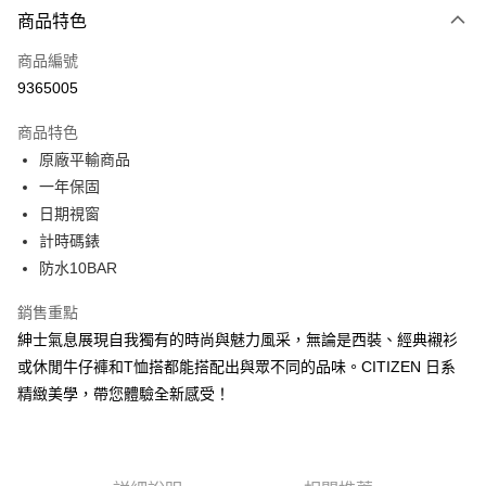
3 期 0 利率 每期
NT$1,983
21家銀行
商品特色
6 期 0 利率 每期
NT$991
21家銀行
合作金庫商業銀行
第一商業銀行
商品編號
華南商業銀行
彰化商業銀行
合作金庫商業銀行
第一商業銀行
9365005
超商取貨付款
上海商業儲蓄銀行
台北富邦商業銀行
華南商業銀行
彰化商業銀行
國泰世華商業銀行
兆豐國際商業銀行
LINE Pay
上海商業儲蓄銀行
台北富邦商業銀行
商品特色
臺灣中小企業銀行
台中商業銀行
國泰世華商業銀行
兆豐國際商業銀行
原廠平輸商品
匯豐（台灣）商業銀行
華泰商業銀行
Apple Pay
臺灣中小企業銀行
台中商業銀行
一年保固
聯邦商業銀行
遠東國際商業銀行
匯豐（台灣）商業銀行
華泰商業銀行
街口支付
元大商業銀行
永豐商業銀行
日期視窗
聯邦商業銀行
遠東國際商業銀行
玉山商業銀行
星展（台灣）商業銀行
計時碼錶
元大商業銀行
永豐商業銀行
悠遊付
台新國際商業銀行
中國信託商業銀行
玉山商業銀行
星展（台灣）商業銀行
防水10BAR
台灣樂天信用卡公司
台新國際商業銀行
中國信託商業銀行
Google Pay
台灣樂天信用卡公司
銷售重點
ATM付款
紳士氣息展現自我獨有的時尚與魅力風采，無論是西裝、經典襯衫
或休閒牛仔褲和T恤搭都能搭配出與眾不同的品味。CITIZEN 日系
運送方式
精緻美學，帶您體驗全新感受！
全家取貨付款
每筆NT$60，滿NT$1,000(含以上)免運費