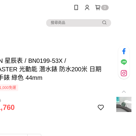
0
N 星辰表 / BN0199-53X /
ASTER 光動能 潛水錶 防水200米 日期
錶 綠色 44mm
1,000免運
0
,760