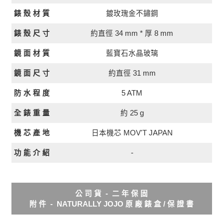
錶 殼 材 質
鍍玫瑰金不鏽鋼
約直徑 34 mm * 厚 8 mm
錶 殼 尺 寸
鏡 面 材 質
藍寶石水晶玻璃
約直徑 31 mm
鏡 面 尺 寸
5 ATM
防 水 程 度
全 錶 重 量
約 25 g
日本機芯 MOV'T JAPAN
機 芯 產 地
功 能 介 紹
-
公 司 貨 - 二 年 保 固
附 件 - NATURALLY JOJO 原 廠 錶 盒 / 保 證 書