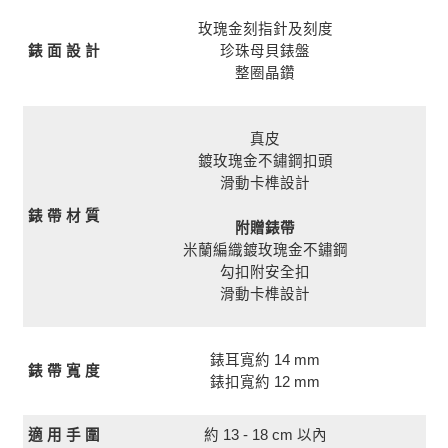
玫瑰金刻指針及刻度
珍珠母貝錶盤
錶 面 設 計
整圈晶鑽
真皮
鍍玫瑰金不鏽鋼扣頭
滑動卡榫設計
錶 帶 材 質
附贈錶帶
米蘭編織鍍玫瑰金不鏽鋼
勾扣附安全扣
滑動卡榫設計
錶耳寬約 14 mm
錶 帶 寬 度
錶扣寬約 12 mm
約 13 - 18 cm 以內
適 用 手 圍