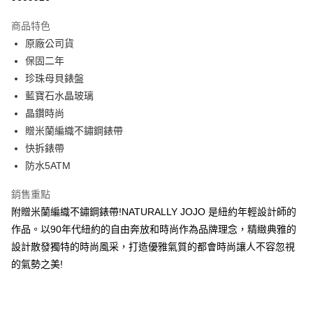
3 期 0 利率 每期
NT$1,193
21家銀行
商品特色
6 期 0 利率 每期
NT$596
21家銀行
合作金庫商業銀行
第一商業銀行
原廠公司貨
華南商業銀行
彰化商業銀行
合作金庫商業銀行
第一商業銀行
超商取貨付款
保固二年
上海商業儲蓄銀行
台北富邦商業銀行
華南商業銀行
彰化商業銀行
國泰世華商業銀行
兆豐國際商業銀行
珍珠母貝錶盤
LINE Pay
上海商業儲蓄銀行
台北富邦商業銀行
臺灣中小企業銀行
台中商業銀行
藍寶石水晶玻璃
國泰世華商業銀行
兆豐國際商業銀行
匯豐（台灣）商業銀行
華泰商業銀行
Apple Pay
臺灣中小企業銀行
台中商業銀行
晶鑽時尚
聯邦商業銀行
遠東國際商業銀行
匯豐（台灣）商業銀行
華泰商業銀行
贈米蘭編織不鏽鋼錶帶
街口支付
元大商業銀行
永豐商業銀行
聯邦商業銀行
遠東國際商業銀行
快拆錶帶
玉山商業銀行
星展（台灣）商業銀行
元大商業銀行
永豐商業銀行
悠遊付
防水5ATM
台新國際商業銀行
中國信託商業銀行
玉山商業銀行
星展（台灣）商業銀行
台灣樂天信用卡公司
台新國際商業銀行
中國信託商業銀行
Google Pay
銷售重點
台灣樂天信用卡公司
附贈米蘭編織不鏽鋼錶帶!NATURALLY JOJO 是紐約年輕設計師的
ATM付款
作品。以90年代紐約的自由奔放和時尚作為品牌理念，精緻典雅的
設計散發獨特的時尚風采，打造優雅氣質的都會時尚讓人不容忽視
運送方式
的氣勢之美!
全家取貨付款
每筆NT$60，滿NT$1,000(含以上)免運費