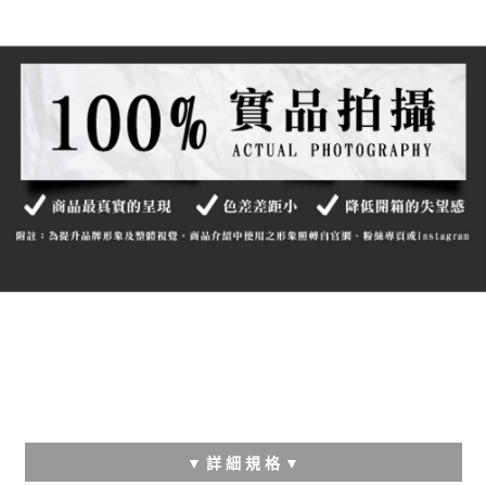
▼ 詳 細 規 格 ▼