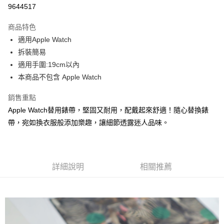
超商取貨付款
9644517
LINE Pay
商品特色
Apple Pay
適用Apple Watch
拆裝簡易
街口支付
適用手圍:19cm以內
悠遊付
本商品不包含 Apple Watch
Google Pay
銷售重點
Apple Watch替用錶帶，堅固又耐用，配戴起來舒適！隨心替換錶
ATM付款
帶，宛如換衣服般添加樂趣，讓細節透露迷人品味。
運送方式
全家取貨付款
每筆NT$60，滿NT$1,000(含以上)免運費
詳細說明
相關推薦
付款後全家取貨
每筆NT$60，滿NT$1,000(含以上)免運費
7-11取貨付款